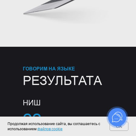
"ВРЕДНЫЕ СОВЕТЫ"
Сделали рассылку с
вредными
советами по продажам. Теперь ваша
очередь — подписаться или закрыть окно. Выбор за вами. Или не за
вами, а за кем-то еще — мы уже запутались...
ГОВОРИМ НА ЯЗЫКЕ
РЕЗУЛЬТАТА
E-mail
Даю
согласие на получение рассылки рекламно-
НИШ
информационных материалов
22
Подписаться
Продолжая использование сайта, вы соглашаетесь с
OK
использованием
файлов cookie
В которых мы детально