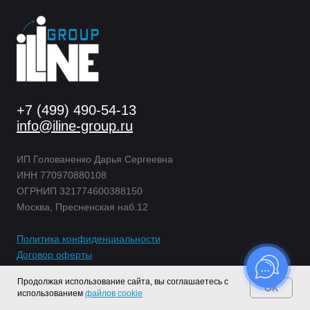
+7 (499) 490-54-13
info@iline-group.ru
ИП Голованенко Дарья Сергеевна
ИНН 770970880108
ОГРНИП 321774600388150
Москва, Пресненская наб.12
Политика конфиден
циальности
Договор оферты
Все документы
Продолжая использование сайта, вы соглашаетесь с
OK
использованием
файлов cookie